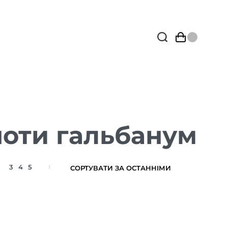
ноти гальбанум
3
4
5