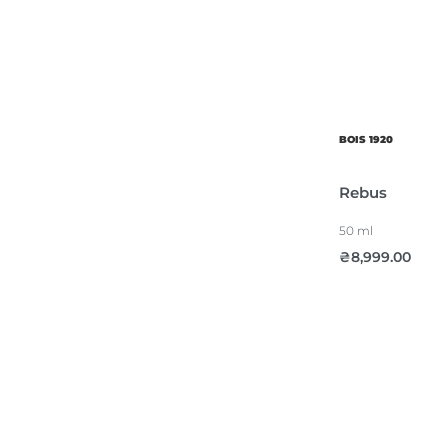
BOIS 1920
Rebus
50 ml
₴
8,999.00