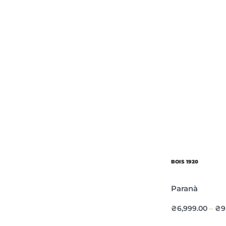
BOIS 1920
Paranà
₴
6,999.00
₴
9
–