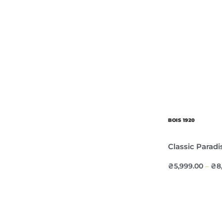
BOIS 1920
Classic Paradi
₴
5,999.00
₴
8
–