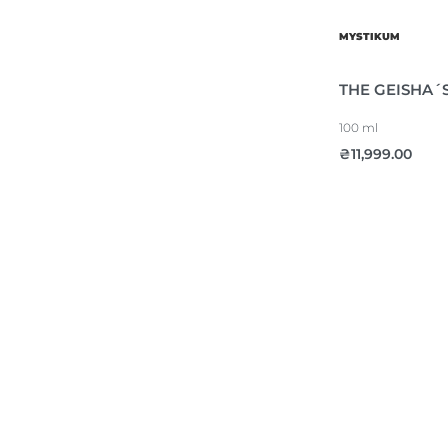
MYSTIKUM
THE GEISHA´
100 ml
₴
11,999.00