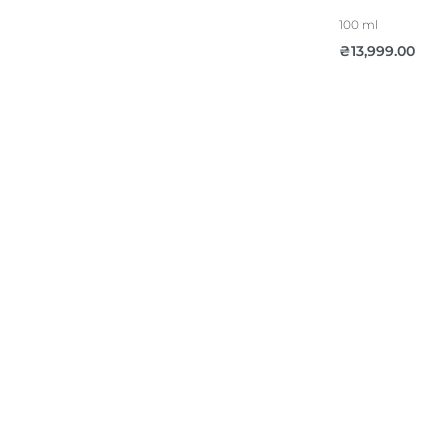
100 ml
₴
13,999.00