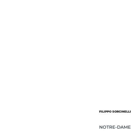
Об’єм
Парфумер
FILIPPO SORCINELL
NOTRE-DAME 1