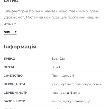
Опис
Ольфакторні пошуки найтемнішої таємничої грані
удових нот. Містична композиція-послання нашим
душам.
БІЛЬШЕ
Інформація
БРЕНД
Bois 1920
ОБ'ЄМ
50 ml
СІМЕЙСТВО
Пряні
,
Солодкі
ВЕРХНІ НОТИ
ірис
,
бергамот
,
гальбанум
,
лимон
СЕРЕДНІ НОТИ
лаванда
,
уд
,
фіалка
БАЗОВІ НОТИ
амбра
,
мускус
,
сандал
,
уд