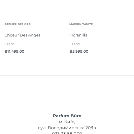
ATELIER DES ORS
MAISON TAHITE
Choeur Des Anges
Floranilla
100 ml
100 ml
₴
11,499.00
₴
5,999.00
Parfum Büro
м. Київ,
вул. Володимирська 20/1а
073 33 88 000