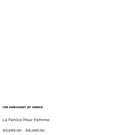
THE MERCHANT OF VENICE
La Fenice Pour Femme
₴
5,699.00
–
₴
8,499.00