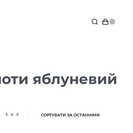
ноти яблуневий
3
4
5