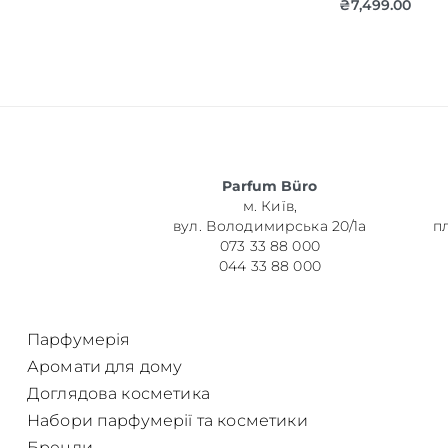
₴
7,499.00
Об’єм
Parfum Büro
Парфумер
м. Київ,
вул. Володимирська 20/1а
п
073 33 88 000
044 33 88 000
Парфумерія
Аромати для дому
Доглядова косметика
Набори парфумерії та косметики
Бренди