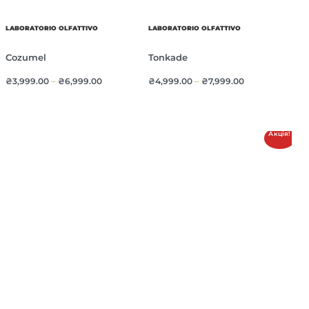
LABORATORIO OLFATTIVO
LABORATORIO OLFATTIVO
Cozumel
Tonkade
₴
3,999.00
–
₴
6,999.00
₴
4,999.00
–
₴
7,999.00
Акція!