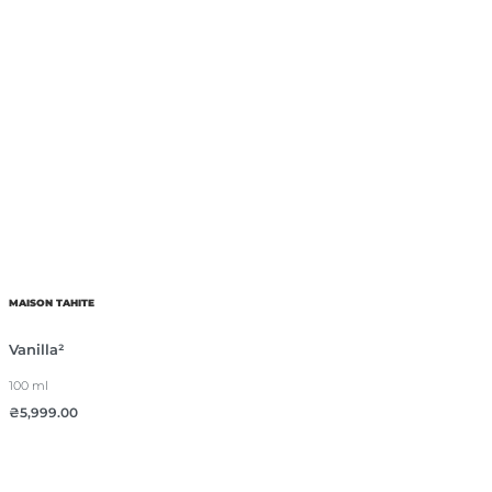
MAISON TAHITE
Vanilla²
100 ml
₴
5,999.00