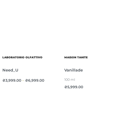
LABORATORIO OLFATTIVO
MAISON TAHITE
Need_U
Vanillade
100 ml
₴
3,999.00
–
₴
6,999.00
₴
5,999.00