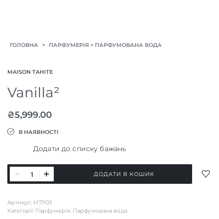
>
>
ГОЛОВНА
ПАРФУМЕРІЯ
ПАРФУМОВАНА ВОДА
MAISON TAHITE
Vanilla²
₴
5,999.00
В НАЯВНОСТІ
Додати до списку бажань
Vanilla²
ДОД
ДОДАТИ В КОШИК
кількість
ДО
СПИ
Артикул:
MTP03
БАЖ
Категорії:
Парфумерія
,
Парфумована вода