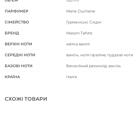
ОБ'ЄМ
100 ml
ПАРФУМЕР
Marie Duchene
СІМЕЙСТВО
Гурманські
,
Східні
БРЕНД
Maison Tahite
ВЕРХНІ НОТИ
квітка ванілі
СЕРЕДНІ НОТИ
ваніль
,
ноти праліне
,
пудрові ноти
БАЗОВІ НОТИ
бензойний резиноїд
,
ваніль
КРАЇНА
Італія
СХОЖІ ТОВАРИ