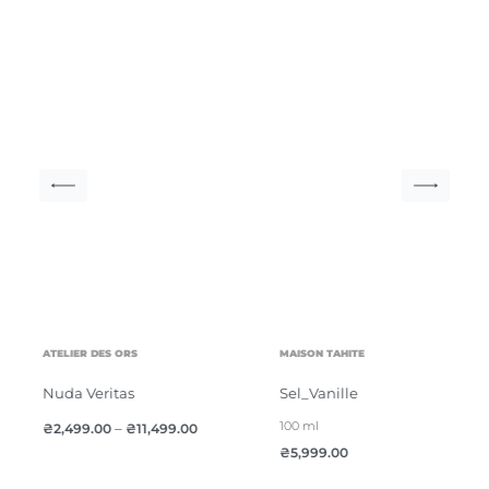
ATELIER DES ORS
MAISON TAHITE
Nuda Veritas
Sel_Vanille
100 ml
₴
2,499.00
–
₴
11,499.00
₴
5,999.00