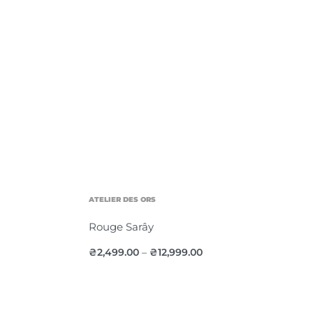
ATELIER DES ORS
Rouge Sarây
₴
2,499.00
₴
12,999.00
–