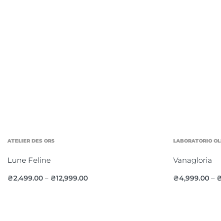
ATELIER DES ORS
LABORATORIO OL
Lune Feline
Vanagloria
₴
2,499.00
₴
12,999.00
₴
4,999.00
–
–