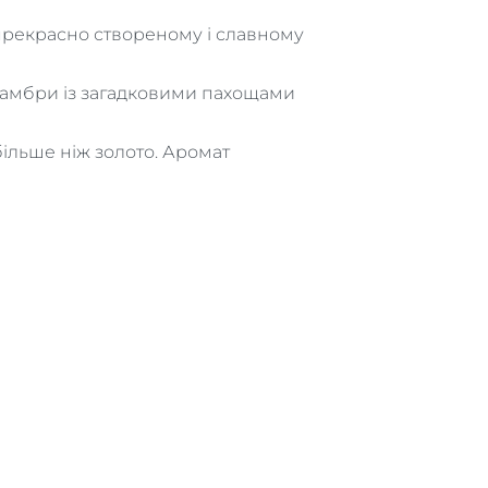
прекрасно створеному і славному
ї амбри із загадковими пахощами
більше ніж золото. Аромат