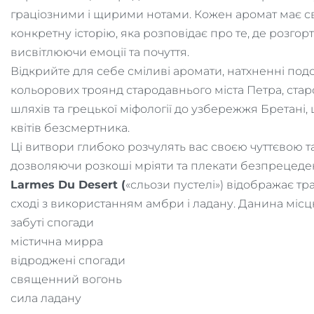
граціозними і щирими нотами. Кожен аромат має с
конкретну історію, яка розповідає про те, де розго
висвітлюючи емоції та почуття.
Відкрийте для себе сміливі аромати, натхненні под
кольорових троянд стародавнього міста Петра, стар
шляхів та грецької міфології до узбережжя Бретані
квітів безсмертника.
Ці витвори глибоко розчулять вас своєю чуттєвою т
дозволяючи розкоші мріяти та плекати безпрецеден
Larmes Du Desert (
«сльози пустелі») відображає тр
сході з використанням амбри і ладану. Данина міс
забуті спогади
містична мирра
відроджені спогади
священний вогонь
сила ладану