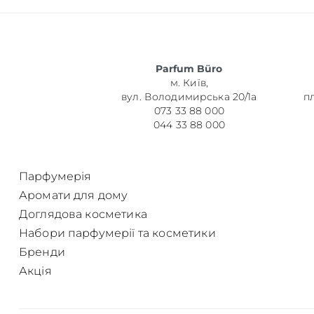
Parfum Büro
м. Київ,
вул. Володимирська 20/1а
п
073 33 88 000
044 33 88 000
Парфумерія
Аромати для дому
Доглядова косметика
Набори парфумерії та косметики
Бренди
Акція