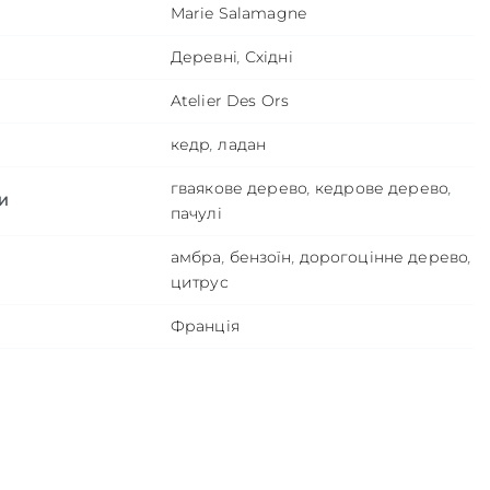
Marie Salamagne
Деревні
,
Східні
Atelier Des Ors
кедр
,
ладан
гваякове дерево
,
кедрове дерево
,
И
пачулі
амбра
,
бензоїн
,
дорогоцінне дерево
,
цитрус
Франція