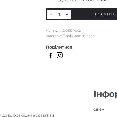
Larmes
ДОДАТИ В
Du
Desert
Артикул:
ADOEDP002
кількість
Категорія:
Парфумована вода
Поділитися
Інфо
ОБ'ЄМ
дові, розкішні аромати з