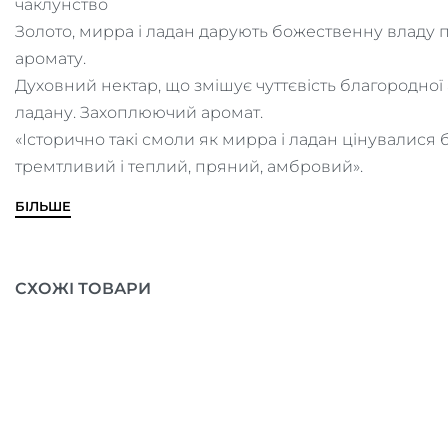
чаклунство
Золото, мирра і ладан дарують божественну владу 
аромату.
Духовний нектар, що змішує чуттєвість благородно
ладану. Захоплюючий аромат.
«Історично такі смоли як мирра і ладан цінувалися 
тремтливий і теплий, пряний, амбровий».
БІЛЬШЕ
СХОЖІ ТОВАРИ