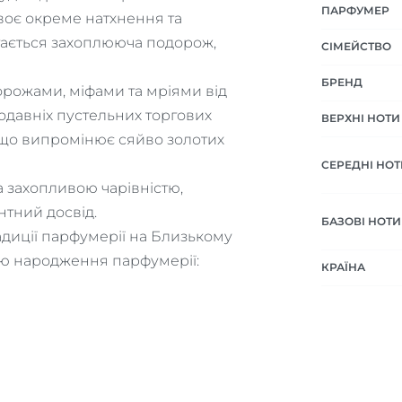
ПАРФУМЕР
воє окреме натхнення та
ртається захоплююча подорож,
СІМЕЙСТВО
БРЕНД
орожами, міфами та мріями від
одавніх пустельних торгових
ВЕРХНІ НОТИ
, що випромінює сяйво золотих
СЕРЕДНІ НОТ
а захопливою чарівністю,
тний досвід.
БАЗОВІ НОТИ
адиції парфумерії на Близькому
цю народження парфумерії:
КРАЇНА