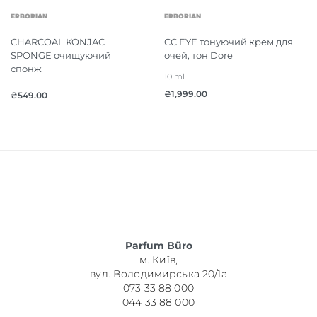
ERBORIAN
ERBORIAN
CHARCOAL KONJAC
CC EYE тонуючий крем для
SPONGE очищуючий
очей, тон Dore
спонж
10 ml
₴
1,999.00
₴
549.00
Parfum Büro
м. Київ,
вул. Володимирська 20/1а
073 33 88 000
044 33 88 000