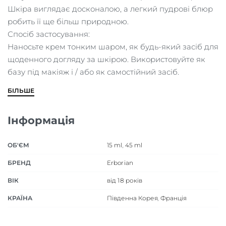
Шкіра виглядає досконалою, а легкий пудрові блюр
робить її ще більш природною.
Спосіб застосування:
Наносьте крем тонким шаром, як будь-який засіб для
щоденного догляду за шкірою. Використовуйте як
базу під макіяж і / або як самостійний засіб.
БІЛЬШЕ
Інформація
ОБ'ЄМ
15 ml
,
45 ml
БРЕНД
Erborian
ВІК
від 18 років
КРАЇНА
Південна Корея
,
Франція