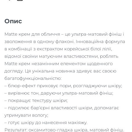
кількість
Опис
Matte крем для обличчя – це ультра-матовий фініш і
зволоження в одному флаконі. Інноваційна формула
в комбінації з екстрактом корейської білої лілії,
відомої своїми матуючим властивостями, роблять
Matte крем незамінним елементом щоденного
догляду. Ця унікальна новинка здивує вас своєю
багатофункціональністю:
– блюр-ефект приховує пори, розгладжуючи шкіру;
– вирівнює тон, даруючи ультра-матовий фініш;
– покращує текстуру шкіри;
– підсилює бар’єрні властивості шкіри, допомагає
утримувати вологу;
– готує шкіру до нанесення макіяжу.
Результат: оксамитово-гладка шкіра, матовий фініш.