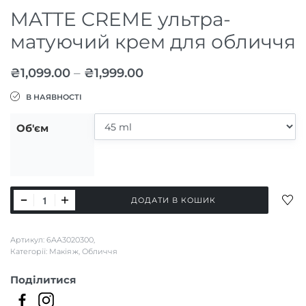
MATTE CREME ультра-
матуючий крем для обличчя
–
₴
1,099.00
₴
1,999.00
В НАЯВНОСТІ
Об'єм
MATTE
ДОД
ДОДАТИ В КОШИК
CREME
ДО
СПИ
ультра-
Артикул:
6AA3020300,
БАЖ
матуючий
Категорії:
Макіяж
,
Обличчя
крем
Поділитися
для
обличчя