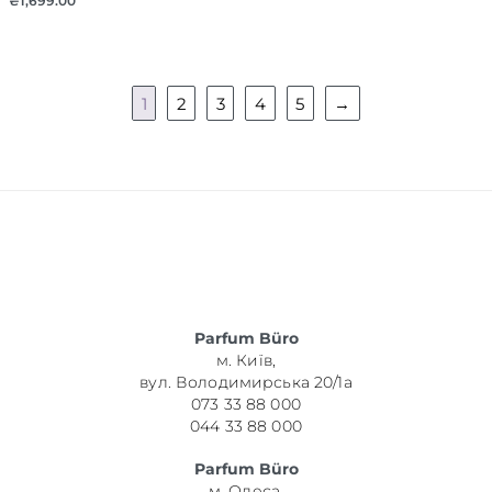
₴
1,699.00
1
2
3
4
5
→
Parfum Büro
м. Київ,
вул. Володимирська 20/1а
073 33 88 000
044 33 88 000
Parfum Büro
м. Одеса,