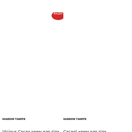
Акція!
MAISON TAHITE
MAISON TAHITE
Vicious Cacao крем для тіла
Cacao² крем для тіла