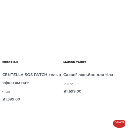
ERBORIAN
MAISON TAHITE
CENTELLA SOS PATCH гель з
Cacao² лосьйон для тіла
ефектом патч
250 ml
₴
1,699.00
9 мл
₴
1,399.00
Акція!