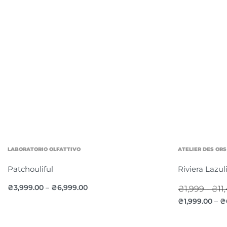
LABORATORIO OLFATTIVO
ATELIER DES ORS
Patchouliful
Riviera Lazul
₴
3,999.00
₴
6,999.00
–
₴1,999 - ₴11
₴
1,999.00
₴
–