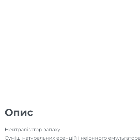
Опис
Нейтралізатор запаху
Суміш натуральних есенцій і неіонного емульгатор