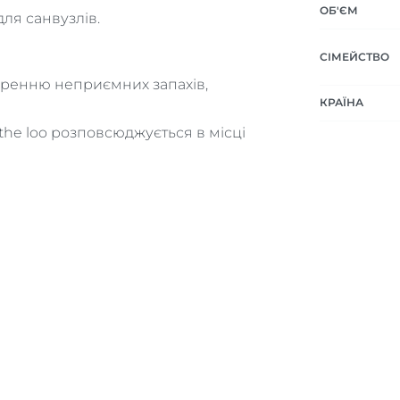
ОБ'ЄМ
ля санвузлів.
СІМЕЙСТВО
ширенню неприємних запахів,
КРАЇНА
 the loo розповсюджується в місці