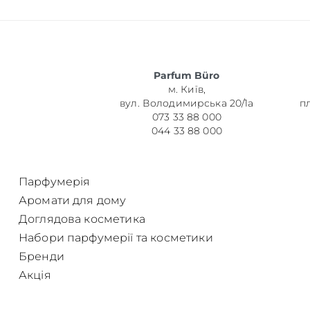
Parfum Büro
м. Київ,
вул. Володимирська 20/1а
п
073 33 88 000
044 33 88 000
Парфумерія
Аромати для дому
Доглядова косметика
Набори парфумерії та косметики
Бренди
Акція