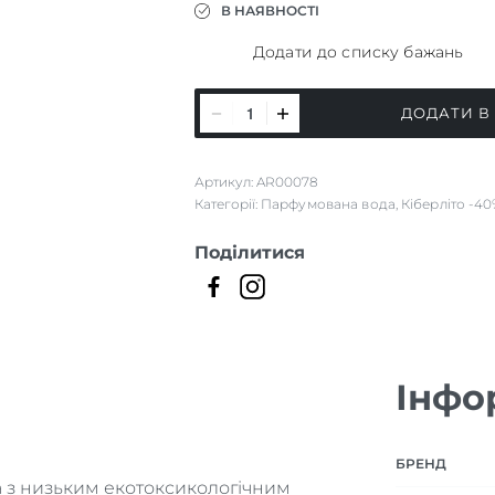
В НАЯВНОСТІ
Додати до списку бажань
Освіжувач
ДОДАТИ В
для
санвузлів
Артикул:
AR00078
REBOOT THE LOO
Категорії:
Парфумована вода
,
Кіберліто -4
кількість
Поділитися
Інфо
БРЕНД
а з низьким екотоксикологічним