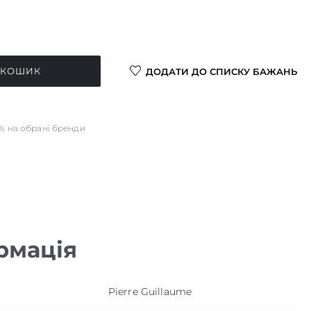
 КОШИК
ДОДАТИ ДО СПИСКУ БАЖАНЬ
0% на обрані бренди
рмація
Pierre Guillaume