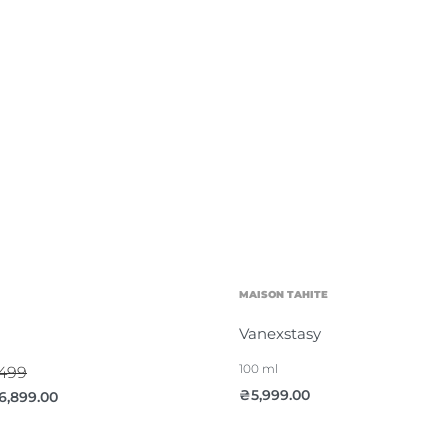
MAISON TAHITE
i
Vanexstasy
100 ml
,499
₴
5,999.00
6,899.00