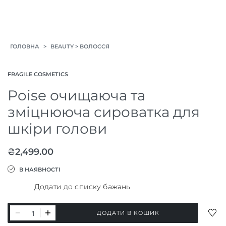
>
>
ГОЛОВНА
BEAUTY
ВОЛОССЯ
FRAGILE COSMETICS
Poise очищаюча та
зміцнююча сироватка для
шкіри голови
₴
2,499.00
В НАЯВНОСТІ
Додати до списку бажань
Poise
ДОД
ДОДАТИ В КОШИК
очищаюча
ДО