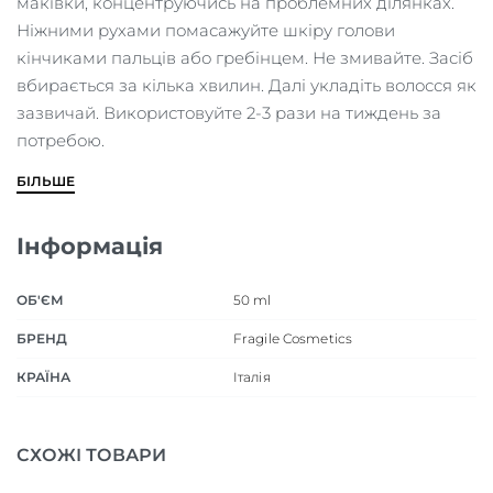
маківки, концентруючись на проблемних ділянках.
Ніжними рухами помасажуйте шкіру голови
кінчиками пальців або гребінцем. Не змивайте. Засіб
вбирається за кілька хвилин. Далі укладіть волосся як
зазвичай. Використовуйте 2-3 рази на тиждень за
потребою.
БІЛЬШЕ
Інформація
ОБ'ЄМ
50 ml
БРЕНД
Fragile Cosmetics
КРАЇНА
Італія
СХОЖІ ТОВАРИ