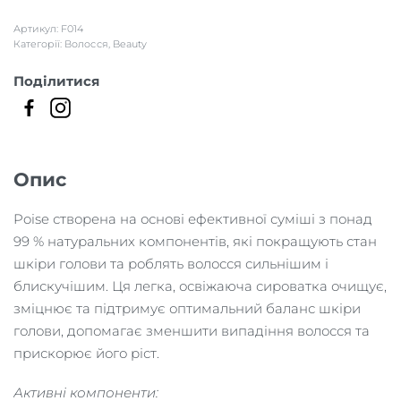
СПИ
та
Артикул:
F014
БАЖ
зміцнююча
Категорії:
Волосся
,
Beauty
сироватка
Поділитися
для
шкіри
голови
кількість
Опис
Poise створена на основі ефективної суміші з понад
99 % натуральних компонентів, які покращують стан
шкіри голови та роблять волосся сильнішим і
блискучішим. Ця легка, освіжаюча сироватка очищує,
зміцнює та підтримує оптимальний баланс шкіри
голови, допомагає зменшити випадіння волосся та
прискорює його ріст.
Активні компоненти: