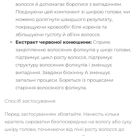
волосся й допомагає боротися з випадінням.
Поєднуючи цей компонент зі шкірою голови, ми
можемо досягнути швидшого результату,
покращуючи кровообіг біля коренів та
збільшуючи густоту й об’єм волосся.
Екстракт червоної конюшини:
Сприяє
закріпленню волосяних фолікулів у шкірі голови,
підтримує цикл росту волосся, підтримує
структуру волосяних фолікулів і зменшує
випадіння. Завдяки біохініну А зменшує
запальні процеси. Бореться із процесами
старіння волосяного фолікула.
Спосіб застосування:
Перед застосуванням збовтайте. Нанесіть кілька
крапель сироватки безпосередньо на вологу або суху
шкіру голови, починаючи від лінії росту волосся до