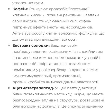
утворенню лупи.
Кофеїн
:
Стимулює кровообіг, “постачає”
клітинам кисень і поживні речовини. Завдяки
своїй високій стимулювальній силі кофеїн
підтримує ефективність інших складників.
Активізує роботу клітин волосяних фолікулів, що
допомагає при випадінні волосся.
Екстракт
солодки
:
Завдяки своїм
пом’якшувальним, освіжаючим і заспокійливим
властивостям компонент допомагає чутливій і
подразненій шкірі, а також є незамінним
помічником у разі свербежу та лущення. Має
імуностимулювальні, протизапальні,
протимікробні та антиоксидантні властивості.
Ацетилтетрапептид-3
:
Цей пептид активує
білки позаклітинного матриксу шкіри, що мають
безпосередній вплив на структури, розташовані
біля волосяних фолікулів. Це сприяє зміцненню