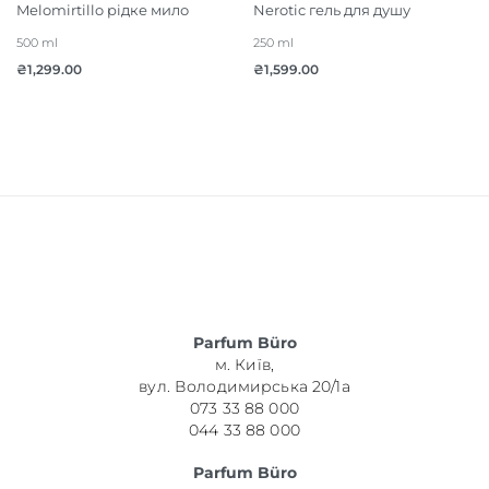
Melomirtillo рідке мило
Nerotic гель для душу
500 ml
250 ml
₴
1,299.00
₴
1,599.00
Parfum Büro
м. Київ,
вул. Володимирська 20/1а
073 33 88 000
044 33 88 000
Parfum Büro