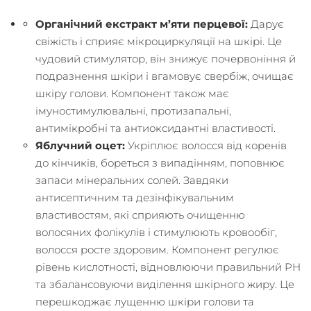
Органічний
екстракт
м’яти
перцевої
:
Дарує
свіжість і сприяє мікроциркуляції на шкірі. Це
чудовий стимулятор, він знижує почервоніння й
подразнення шкіри і вгамовує свербіж, очищає
шкіру голови. Компонент також має
імуностимулювальні, протизапальні,
антимікробні та антиоксидантні властивості.
Яблучний оцет:
Укріплює волосся від коренів
до кінчиків, бореться з випадінням, поповнює
запаси мінеральних солей. Завдяки
антисептичним та дезінфікувальним
властивостям, які сприяють очищенню
волосяних фолікулів і стимулюють кровообіг,
волосся росте здоровим. Компонент регулює
рівень кислотності, відновлюючи правильний PH
та збалансовуючи виділення шкірного жиру. Це
перешкоджає лущенню шкіри голови та