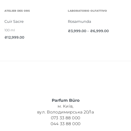
ATELIER DES ORS
LABORATORIO OLFATTIVO
Cuir Sacre
Rosamunda
100 ml
₴
3,999.00
–
₴
6,999.00
₴
12,999.00
Parfum Büro
м. Київ,
вул. Володимирська 20/1а
073 33 88 000
044 33 88 000