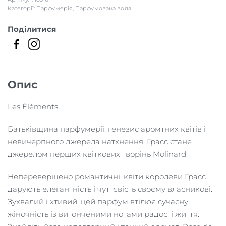
БАЖ
Éléments
Категорії:
Парфумерія
,
Парфумована вода
кількість
Поділитися
Опис
Les Éléments
Батьківщина парфумерії, генезис аромтних квітів і
невичерпного джерела натхнення, Грасс стане
джерелом перших квіткових творінь Molinard.
Неперевершено романтичні, квіти королеви Грасс
дарують елегантність і чуттєвість своєму власникові.
Зухвалий і хтивий, цей парфум втілює сучасну
жіночність із витонченими нотами радості життя.