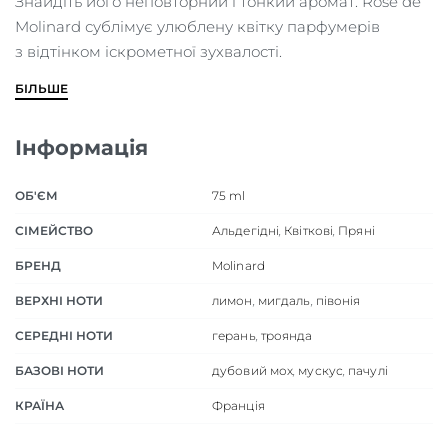
Знайдіть його неповторний і тонкий аромат. Rose de
Molinard сублімує улюблену квітку парфумерів
з відтінком іскрометної зухвалості.
БІЛЬШЕ
Інформація
ОБ'ЄМ
75 ml
СІМЕЙСТВО
Альдегідні
,
Квіткові
,
Пряні
БРЕНД
Molinard
ВЕРХНІ НОТИ
лимон
,
мигдаль
,
півонія
СЕРЕДНІ НОТИ
герань
,
троянда
БАЗОВІ НОТИ
дубовий мох
,
мускус
,
пачулі
КРАЇНА
Франція