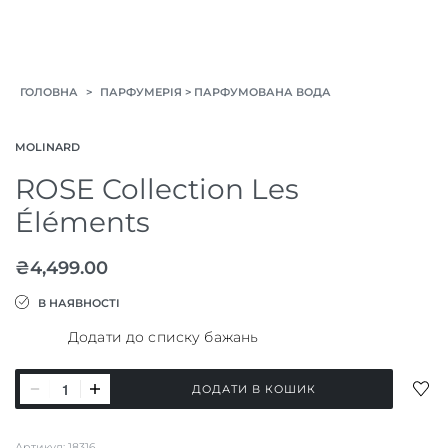
>
>
ГОЛОВНА
ПАРФУМЕРІЯ
ПАРФУМОВАНА ВОДА
MOLINARD
ROSE Collection Les
Éléments
₴
4,499.00
В НАЯВНОСТІ
Додати до списку бажань
ROSE
ДОД
ДОДАТИ В КОШИК
Collection
ДО
СПИ
Les
Артикул:
18316