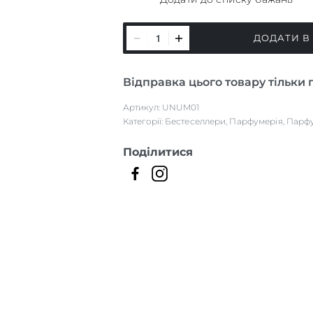
UNUM____
ДОДАТИ В
LAVS
кількість
Відправка цього товару тільки 
Артикул:
UNUM01
Категорії:
Бестеселлери
,
Парфумерія
,
Парф
Поділитися