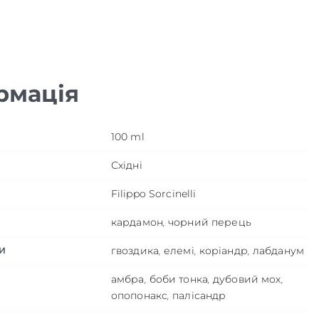
рмація
100 ml
Східні
Filippo Sorcinelli
кардамон
,
чорний перець
гвоздика
,
елемі
,
коріандр
,
лабданум
И
амбра
,
боби тонка
,
дубовий мох
,
опопонакс
,
палісандр