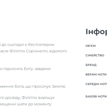
Інфо
 до сьогодні є бестселером
ОБ'ЄМ
Sacre Філіппо Сорчінеллі, відомого
СІМЕЙСТВО
БРЕНД
во підносить Богу, завдяки
ВЕРХНІ НОТИ
СЕРЕДНІ НОТ
раження Бога, що просочує Землю.
БАЗОВІ НОТИ
о досвіду, Філіппо вирішує
 священні шати до моменту