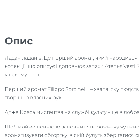
Опис
Ладан ладанів. Це перший аромат, який народився і
колекції, що описує і доповнює запахи Ательє Vesti 
у всьому світі.
Перший аромат Filippo Sorcinelli – хвала, яку людст
творінню власних рук.
Адже Краса мистецтва на службі культу – це відоб
Щоб майже повністю заповнити порожнечу чуттєвог
ароматизувати обгортку, в якій будуть зберігатися