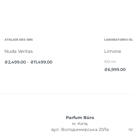
ATELIER DES ORS
LABORATORIO OL
Nuda Veritas
Limone
₴
2,499.00
₴
11,499.00
100 ml
–
₴
6,999.00
Parfum Büro
м. Київ,
вул. Володимирська 20/1а
п