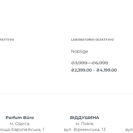
FATTIVO
LABORATORIO OLFATTIVO
Noblige
₴3,999 - ₴6,999
₴
2,399.00
₴
4,199.00
–
Parfum Büro
ВІДДУШИНА
м. Одеса,
м. Львів,
лоща Європейська, 1
вул. Вірменська, 13
вул