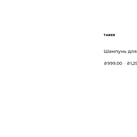
TABER
Шампунь для
₴
999.00
₴
1,2
–