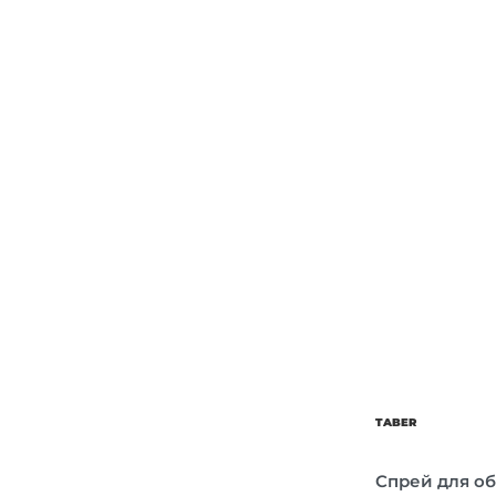
Об’єм
Парфумер
TABER
Спрей для об