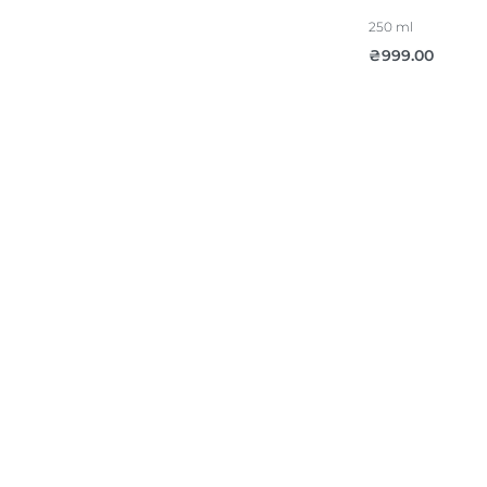
250 ml
₴
999.00