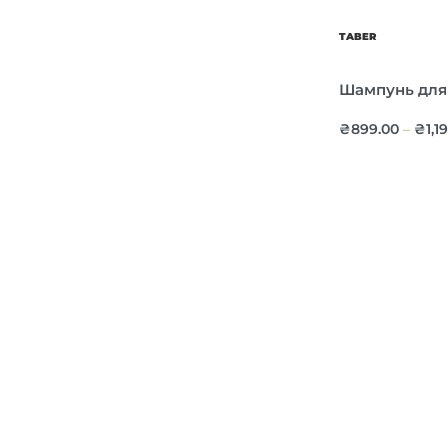
TABER
Шампунь для
₴
899.00
₴
1,1
–