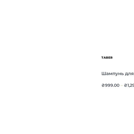
TABER
Шампунь для
₴
999.00
₴
1,2
–