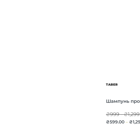
TABER
Шампунь про
₴999 - ₴1,299
₴
599.00
₴
1,2
–