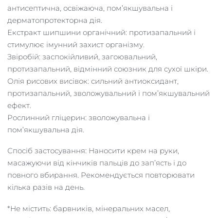
антисептична, освіжаюча, пом’якшувальна і
дерматопротекторна дія.
Екстракт шипшини органічний: протизапальний і
стимулює імунний захист організму.
Звіробій: заспокійливий, загоювальний,
протизапальний, відмінний союзник для сухої шкіри.
Олія рисових висівок: сильний антиоксидант,
протизапальний, зволожувальний і пом’якшувальний
ефект.
Рослинний гліцерин: зволожувальна і
пом’якшувальна дія.
Спосіб застосування: Наносити крем на руки,
масажуючи від кінчиків пальців до зап’ясть і до
повного вбирання. Рекомендується повторювати
кілька разів на день.
*Не містить: барвників, мінеральних масел,