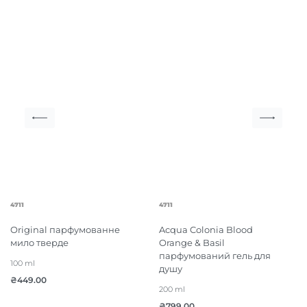
4711
4711
Original парфумованне
Acqua Colonia Blood
мило тверде
Orange & Basil
парфумований гель для
100 ml
душу
₴
449.00
200 ml
₴
799.00