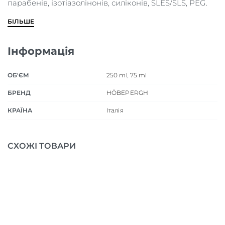
парабенів, ізотіазолінонів, силіконів, SLES/SLS, PEG.
БІЛЬШЕ
Інформація
ОБ'ЄМ
250 ml
,
75 ml
БРЕНД
HÖBEPERGH
КРАЇНА
Італія
СХОЖІ ТОВАРИ