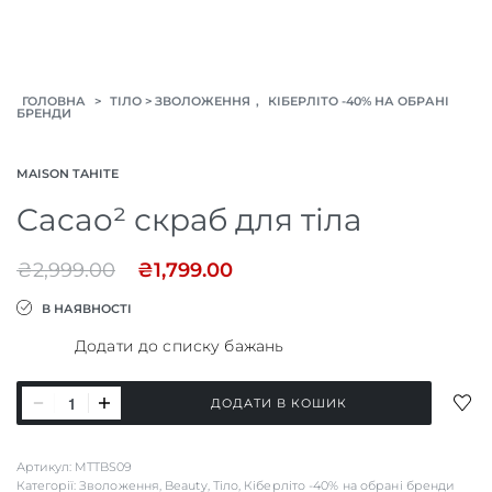
>
>
,
ГОЛОВНА
ТІЛО
ЗВОЛОЖЕННЯ
КІБЕРЛІТО -40% НА ОБРАНІ
БРЕНДИ
MAISON TAHITE
Cacao² скраб для тіла
₴
2,999.00
₴
1,799.00
В НАЯВНОСТІ
Додати до списку бажань
Cacao²
ДОД
ДОДАТИ В КОШИК
скраб
ДО
СПИ
для
Артикул:
MTTBS09
БАЖ
тіла
Категорії:
Зволоження
,
Beauty
,
Тіло
,
Кіберліто -40% на обрані бренди