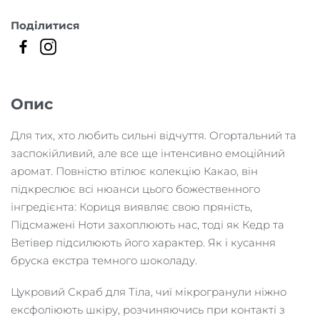
кількість
Поділитися
Опис
Для тих, хто любить сильні відчуття. Огортальний та
заспокійливий, але все ще інтенсивно емоційний
аромат. Повністю втілює колекцію Какао, він
підкреслює всі нюанси цього божественного
інгредієнта: Кориця виявляє свою пряність,
Підсмажені Ноти захоплюють нас, тоді як Кедр та
Ветівер підсилюють його характер. Як і кусання
бруска екстра темного шоколаду.
Цукровий Скраб для Тіла, чиї мікрогранули ніжно
ексфоліюють шкіру, розчиняючись при контакті з