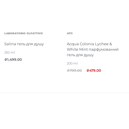
LABORATORIO OLFATTIVO
4711
Salina гель для душу
Acqua Colonia Lychee &
White Mint парфумований
250 ml
гель для душу
₴
1,499.00
200 ml
₴
799.00
₴
479.00