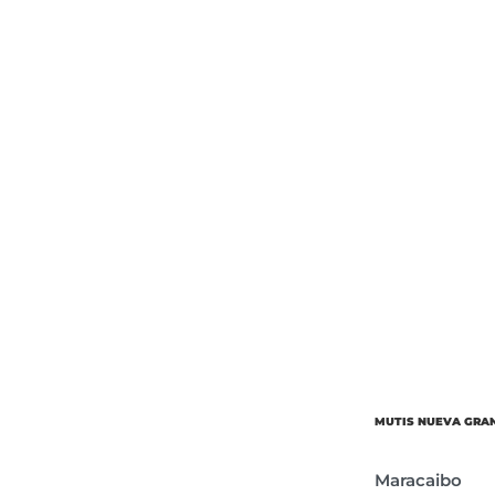
Об’єм
Парфумер
MUTIS NUEVA GRA
Maracaibo