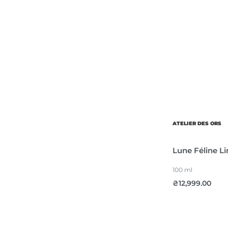
ATELIER DES ORS
Lune Féline L
100 ml
₴
12,999.00