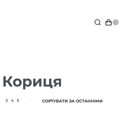
 Кориця
3
4
5