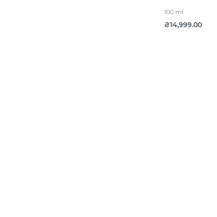
100 ml
₴
14,999.00