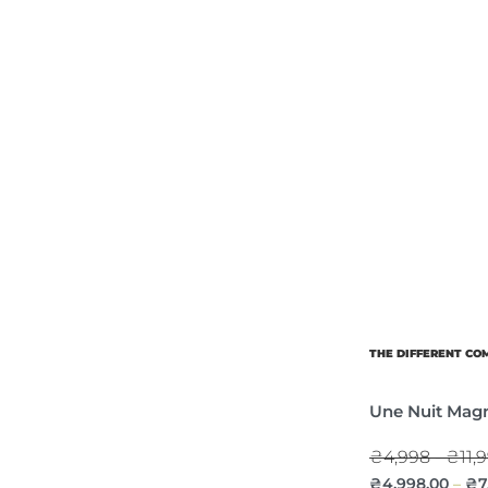
THE DIFFERENT C
Une Nuit Mag
₴4,998 - ₴11,
₴
4,998.00
₴
7
–