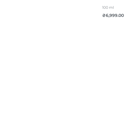
100 ml
₴
6,999.00