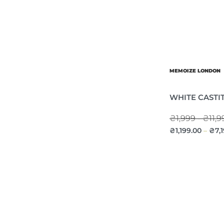
MEMOIZE LONDON
WHITE CASTI
₴1,999 - ₴11,9
₴
1,199.00
₴
7,
–