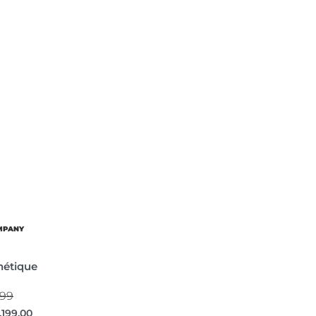
OMPANY
nétique
999
,199.00