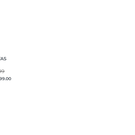
TAS
99
199.00