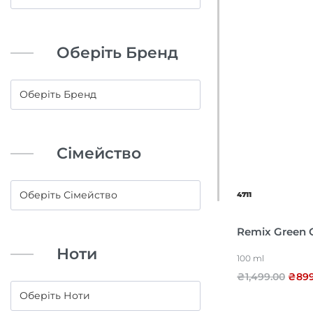
Оберіть Бренд
Сімейство
4711
Remix Green 
Ноти
100 ml
₴
1,499.00
₴
89