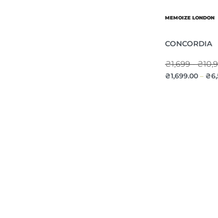
MEMOIZE LONDON
CONCORDIA
₴1,699 - ₴10,
₴
1,699.00
₴
6
–