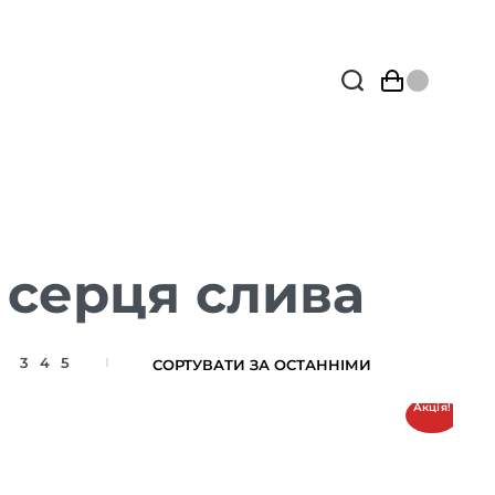
 серця слива
3
4
5
Акція!