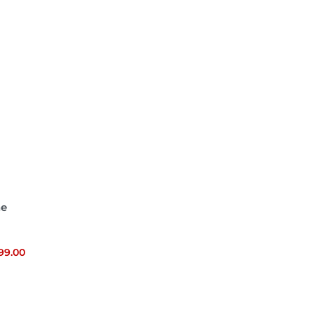
ne
99.00