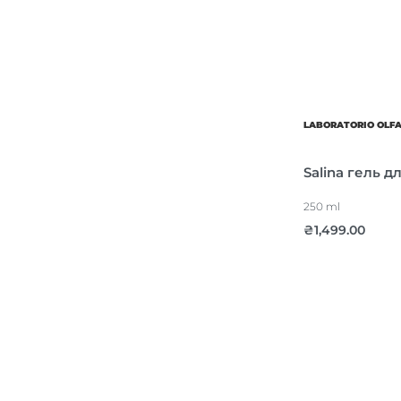
LABORATORIO OLF
Salina гель д
250 ml
₴
1,499.00