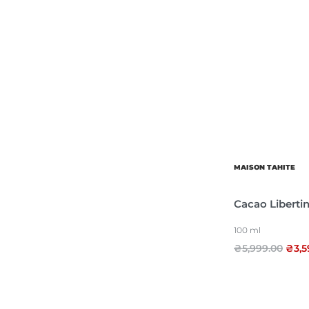
MAISON TAHITE
Cacao Liberti
100 ml
₴
5,999.00
₴
3,5