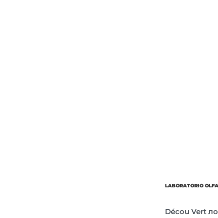
Об’єм
Парфумер
LABORATORIO OLF
Décou Vert ло