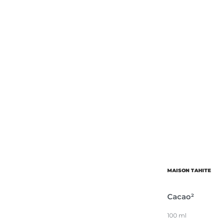
MAISON TAHITE
Cacao²
100 ml