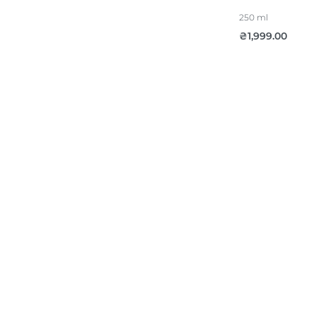
250 ml
₴
1,999.00