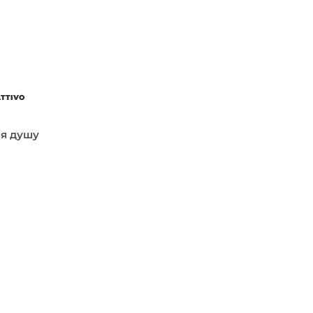
ATTIVO
ля душу