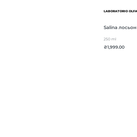
LABORATORIO OLF
Salina лосьон
250 ml
₴
1,999.00