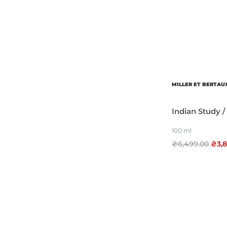
Об’єм
Парфумер
MILLER ET BERTAU
Indian Study /
100 ml
₴
6,499.00
₴
3,