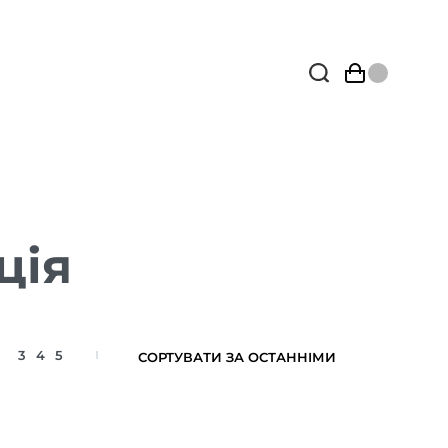
ція
3
4
5