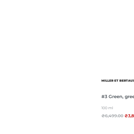
MILLER ET BERTAU
#3 Green, gre
100 ml
₴
6,499.00
₴
3,