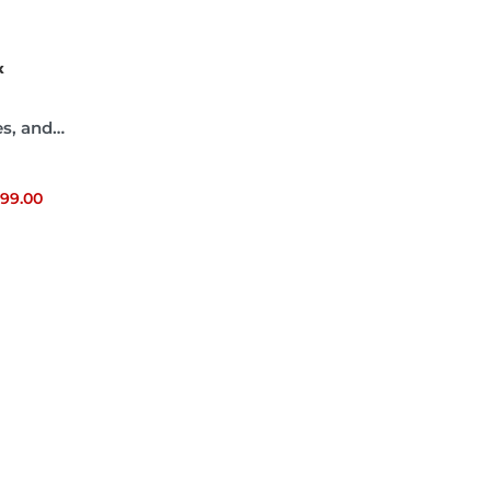
X
es, and…
899.00