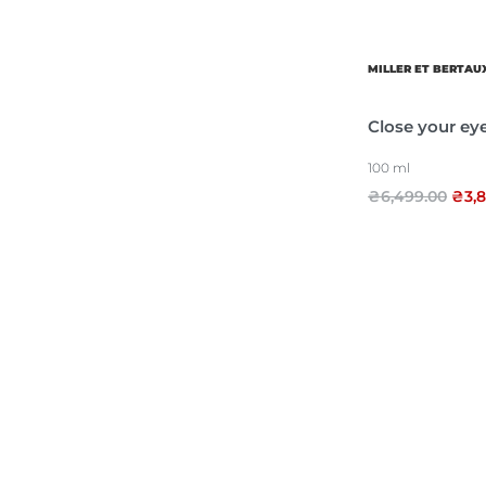
Оберіть Бренд
MILLER ET BERTAU
Close your ey
100 ml
Сімейство
₴
6,499.00
₴
3,
Ноти