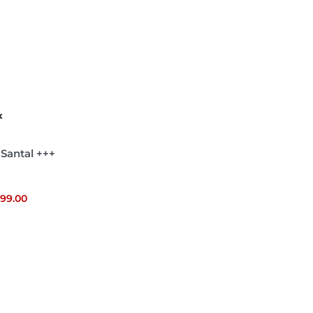
X
 Santal +++
899.00