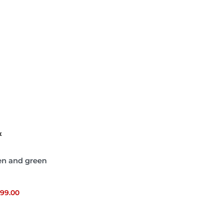
X
en and green
899.00