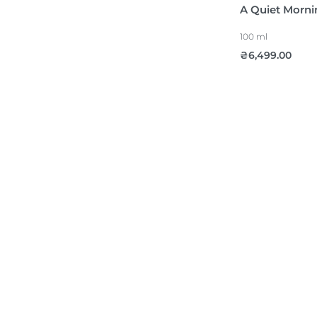
A Quiet Morni
Детокс та оздоровлення
100 ml
Гоління
₴
6,499.00
НАБОРИ
ПОДАРУНКОВІ СЕРТИФІКАТИ
КІБЕРЛІТО -40% НА ОБРАНІ
БРЕНДИ
НОВИНКИ
АКСЕСУАРИ
Оберіть Країну