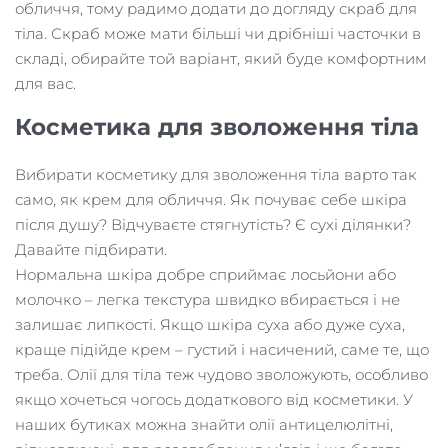
обличчя, тому радимо додати до догляду скраб для
тіла. Скраб може мати більші чи дрібніші часточки в
складі, обирайте той варіант, який буде комфортним
для вас.
Косметика для зволоження тіла
Вибирати косметику для зволоження тіла варто так
само, як крем для обличчя. Як почуває себе шкіра
після душу? Відчуваєте стягнутість? Є сухі ділянки?
Давайте підбирати.
Нормальна шкіра добре сприймає лосьйони або
молочко – легка текстура швидко вбирається і не
залишає липкості. Якщо шкіра суха або дуже суха,
краще підійде крем – густий і насичений, саме те, що
треба. Олії для тіла теж чудово зволожують, особливо
якщо хочеться чогось додаткового від косметики. У
наших бутиках можна знайти олії антицелюлітні,