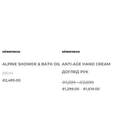
HÖBEPERGH
HÖBEPERGH
ALPINE SHOWER & BATH OIL
ANTI-AGE HAND CREAM
ДОГЛЯД РУК
250 ml
₴
2,499.00
₴1,299 - ₴2,699
₴
1,299.00
–
₴
1,619.00