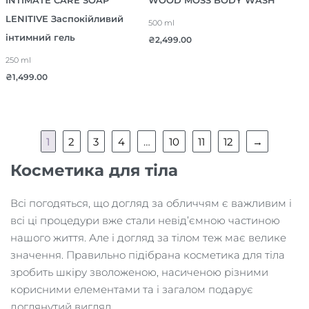
INTIMATE CARE SOAP
WOOD MOSS BODY WASH
LENITIVE Заспокійливий
500 ml
інтимний гель
₴
2,499.00
250 ml
₴
1,499.00
1
2
3
4
…
10
11
12
→
Косметика для тіла
Всі погодяться, що догляд за обличчям є важливим і
всі ці процедури вже стали невід’ємною частиною
нашого життя. Але і догляд за тілом теж має велике
значення. Правильно підібрана косметика для тіла
зробить шкіру зволоженою, насиченою різними
корисними елементами та і загалом подарує
доглянутий вигляд.