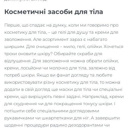
Косметичні засоби для тіла
Перше, що спадає на думку, коли ми говоримо про
косметику для тіла, – це гелі для душу та креми для
зволоження. Але асортимент зараз є набагато
ширшим. Для очищення – мило, гелі, олійки. Хочеться
трохи оновити шкіру? Обирайте скраби для
відлущення. Для зволоження можна обрати олійки,
креми, лосьйони чи молочко для тіла, залежно від
потреб шкіри. Якщо ви фанат догляду та любите
використовувати різну косметику для тіла, то можна
додати в свій догляд ще маски для тіла чи спеціальні
креми, що вирішують певні задачі. Наприклад, креми
для схуднення чи для покращення тонусу шкіри. І
потішити себе спеціальними доглядовими
рукавичками чи шкарпетками для ніг. А завершити
щоденні процедури радимо дезодорантами чи