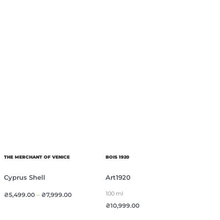
THE MERCHANT OF VENICE
BOIS 1920
Cyprus Shell
Art1920
100 ml
₴
5,499.00
–
₴
7,999.00
₴
10,999.00