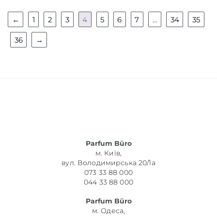
←
1
2
3
4
5
6
7
…
34
35
36
→
Parfum Büro
м. Київ,
вул. Володимирська 20/1а
073 33 88 000
044 33 88 000
Parfum Büro
м. Одеса,