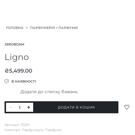
>
>
ГОЛОВНА
ПАРФУМЕРІЯ
ПАРФУМИ
JEROBOAM
Ligno
₴
5,499.00
В НАЯВНОСТІ
Додати до списку бажань
Ligno
ДОД
ДОДАТИ В КОШИК
кількість
ДО
СПИ
Артикул:
70291
БАЖ
Категорії:
Парфумерія
,
Парфуми