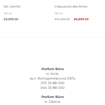
Sel_Vanille
Crépuscule des Ames
100 ml
100 ml
₴
5,999.00
₴
11,499.00
₴
6,899.00
Parfum Büro
м. Київ,
вул. Володимирська 20/1а
073 33 88 000
044 33 88 000
Parfum Büro
м. Одеса,