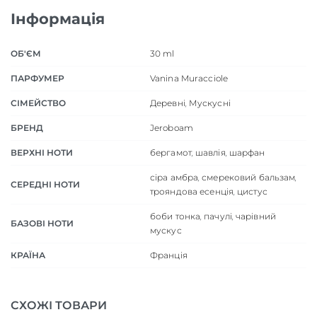
Інформація
ОБ'ЄМ
30 ml
ПАРФУМЕР
Vanina Muracciole
СІМЕЙСТВО
Деревні
,
Мускусні
БРЕНД
Jeroboam
ВЕРХНІ НОТИ
бергамот
,
шавлія
,
шарфан
сіра амбра
,
смерековий бальзам
,
СЕРЕДНІ НОТИ
трояндова есенція
,
цистус
боби тонка
,
пачулі
,
чарівний
БАЗОВІ НОТИ
мускус
КРАЇНА
Франція
СХОЖІ ТОВАРИ