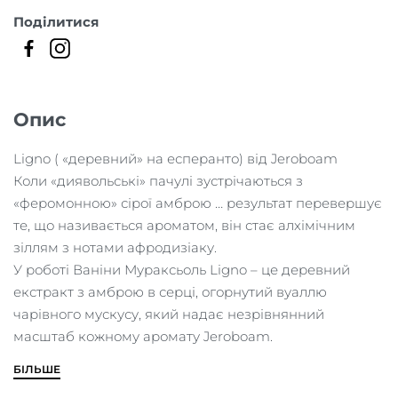
Поділитися
Опис
Ligno ( «деревний» на есперанто) від Jeroboam
Коли «диявольські» пачулі зустрічаються з
«феромонною» сірої амброю … результат перевершує
те, що називається ароматом, він стає алхімічним
зіллям з нотами афродизіаку.
У роботі Ваніни Мураксьоль Ligno – це деревний
екстракт з амброю в серці, огорнутий вуаллю
чарівного мускусу, який надає незрівнянний
масштаб кожному аромату Jeroboam.
БІЛЬШЕ