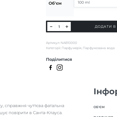
Об'єм
Noël
ДОДАТИ В
Au
Balcon
Артикул:
NAB10000
кількість
Категорії:
Парфумерія
,
Парфумована вода
Поділитися
Інфо
ку, справжня чуттєва фатальна
ОБ'ЄМ
ушує повірити в Санта-Клауса.