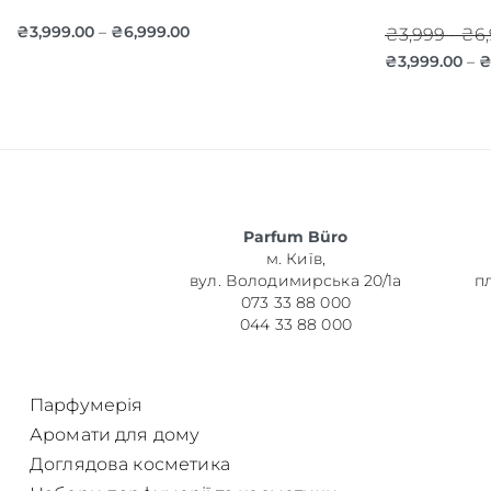
₴
3,999.00
₴
6,999.00
–
₴3,999 - ₴6
₴
3,999.00
–
Parfum Büro
м. Київ,
вул. Володимирська 20/1а
п
073 33 88 000
044 33 88 000
Парфумерія
Аромати для дому
Доглядова косметика