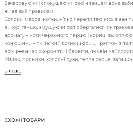
Зачаровуючи і спокушаючи, своїм танцем вона забира
живе за її правилами.
Солодкі медові нотки, м’яко переплітаючись з ван
вихорі танцю, змушуючи світ обертатися, як грано
аромату – ноти червоного перцю і кориці захоплюють 
конюшини – як легкий дотик шкіри … І раптом з’являє
всіх, ревниво охороняти і берегти, як свій найдоро
Різдво, пряники, холодні руки, тепле серце, затишо
БІЛЬШЕ
СХОЖІ ТОВАРИ