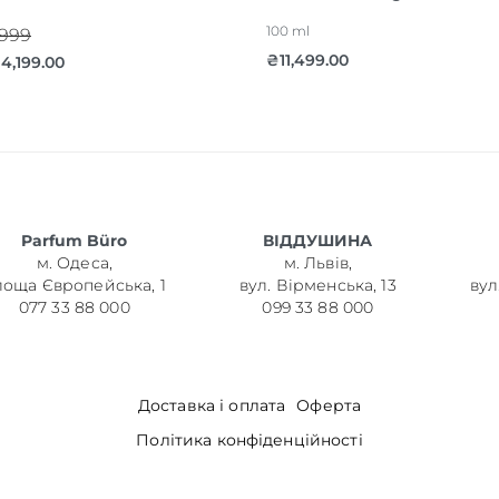
100 ml
,999
₴
11,499.00
₴
4,199.00
Parfum Büro
ВІДДУШИНА
м. Одеса,
м. Львів,
лоща Європейська, 1
вул. Вірменська, 13
вул
077 33 88 000
099 33 88 000
Доставка і оплата
Оферта
Політика конфіденційності