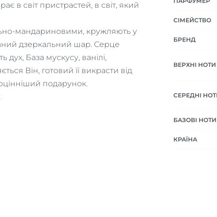
ПАРФУМЕР
є в світ пристрастей, в світ, який
СІМЕЙСТВО
ільно-мандариновими, кружляють у
БРЕНД
ваний дзеркальний шар. Серце
дух, База мускусу, ванілі,
ВЕРХНІ НОТИ
ться Він, готовий її викрасти від
гоцінніший подарунок.
СЕРЕДНІ НОТ
к
БАЗОВІ НОТИ
КРАЇНА