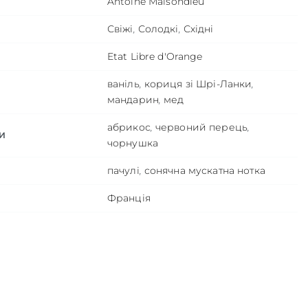
Antoine Maisondieu
Свіжі
,
Солодкі
,
Східні
Etat Libre d'Orange
ваніль
,
кориця зі Шрі-Ланки
,
мандарин
,
мед
абрикос
,
червоний перець
,
И
чорнушка
пачулі
,
сонячна мускатна нотка
Франція