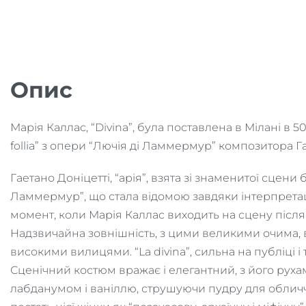
Опис
Марія Каллас, “Divina”, була поставлена в Мілані в 50-
follia” з опери “Лючія ді Ламмермур” композитора Га
Гаетано Доніцетті, “арія”, взята зі знаменитої сцени
Ламмермур”, що стала відомою завдяки інтерпретаці
момент, коли Марія Каллас виходить на сцену після
Надзвичайна зовнішність, з цими великими очима,
високими вилицями. “La divina”, сильна на публіці і
Сценічний костюм вражає і елегантний, з його руха
лабданумом і ваніллю, струшуючи пудру для обличч