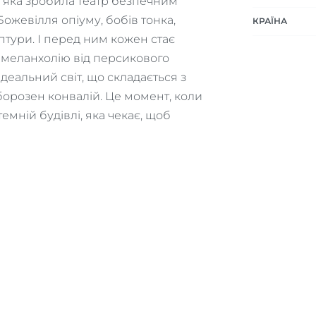
у”, яка зробила театр безпечним
ожевілля опіуму, бобів тонка,
КРАЇНА
ьптури. І перед ним кожен стає
е меланхолію від персикового
ідеальний світ, що складається з
орозен конвалій. Це момент, коли
темній будівлі, яка чекає, щоб