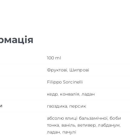
рмація
100 ml
Фруктові
,
Шипрові
Filippo Sorcinelli
кедр
,
конвалія
,
ладан
гвоздика
,
персик
И
абсолю ялиці бальзамічної
,
боби
тонка
,
ваніль
,
ветивер
,
лабданум
,
ладан
,
пачулі