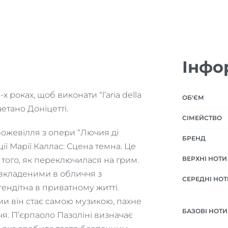
Інфо
х роках, щоб виконати “l’aria della
ОБ'ЄМ
етано Доніцетті.
СІМЕЙСТВО
 божевілля з опери “Лючия ді
БРЕНД
ї Марії Каллас: Сцена темна. Це
ВЕРХНІ НОТИ
 того, як переключилася на грим.
 вкладеними в обличчя з
СЕРЕДНІ НОТ
 тендітна в приватному житті.
ми він стає самою музикою, пахне
БАЗОВІ НОТИ
я. П’єрпаоло Пазоліні визначає