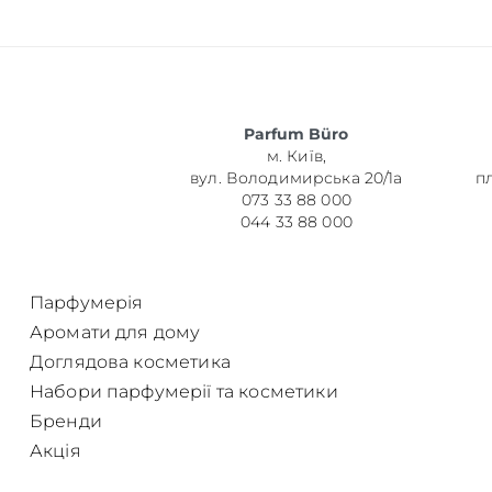
Parfum Büro
м. Київ,
вул. Володимирська 20/1а
п
073 33 88 000
044 33 88 000
Парфумерія
Аромати для дому
Доглядова косметика
Набори парфумерії та косметики
Бренди
Акція