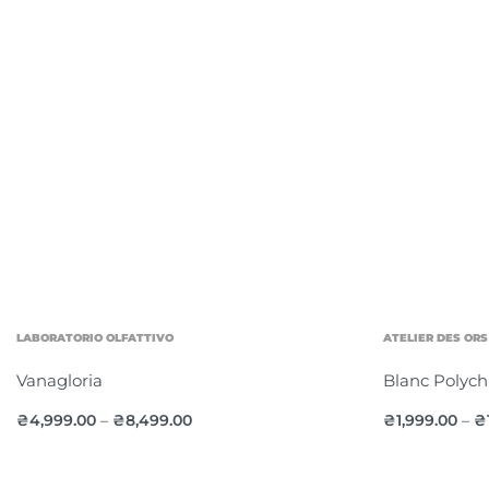
LABORATORIO OLFATTIVO
ATELIER DES ORS
Vanagloria
Blanc Polyc
₴
4,999.00
₴
8,499.00
₴
1,999.00
₴
–
–