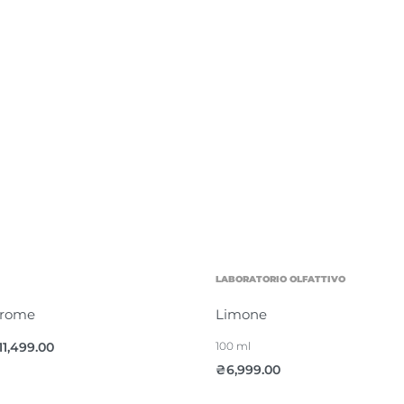
LABORATORIO OLFATTIVO
hrome
Limone
11,499.00
100 ml
₴
6,999.00