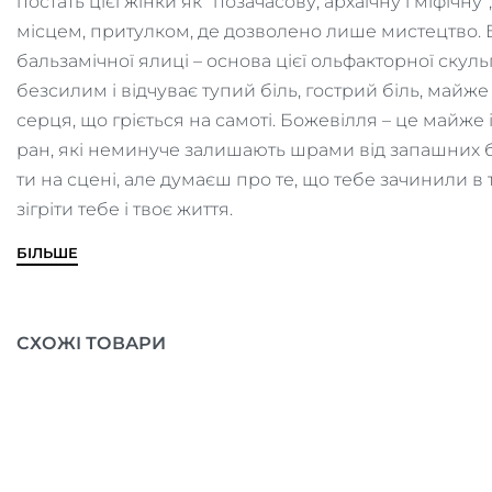
постать цієї жінки як “позачасову, архаїчну і міфічн
місцем, притулком, де дозволено лише мистецтво. Б
бальзамічної ялиці – основа цієї ольфакторної скул
безсилим і відчуває тупий біль, гострий біль, майж
серця, що гріється на самоті. Божевілля – це майже 
ран, які неминуче залишають шрами від запашних б
ти на сцені, але думаєш про те, що тебе зачинили в 
зігріти тебе і твоє життя.
БІЛЬШЕ
СХОЖІ ТОВАРИ