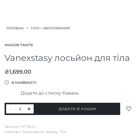
>
>
ГОЛОВНА
ТІЛО
ЗВОЛОЖЕННЯ
MAISON TAHITE
Vanexstasy лосьйон для тіла
₴
1,699.00
В НАЯВНОСТІ
Додати до списку бажань
Vanexstasy
ДОД
ДОДАТИ В КОШИК
лосьйон
ДО
СПИ
для
Артикул:
MTTBL01
БАЖ
тіла
Категорії:
Зволоження
,
Beauty
,
Тіло