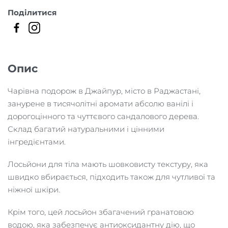
кількість
Поділитися
Опис
Чарівна подорож в Джайпур, місто в Раджастані,
занурене в тисячолітні аромати абсолю ванілі і
дорогоцінного та чуттєвого сандалового дерева.
Склад багатий натуральними і цінними
інгредієнтами.
Лосьйони для тіла мають шовковисту текстуру, яка
швидко вбирається, підходить також для чутливої ​​та
ніжної шкіри.
Крім того, цей лосьйон збагачений гранатовою
водою, яка забезпечує антиоксидантну дію, що