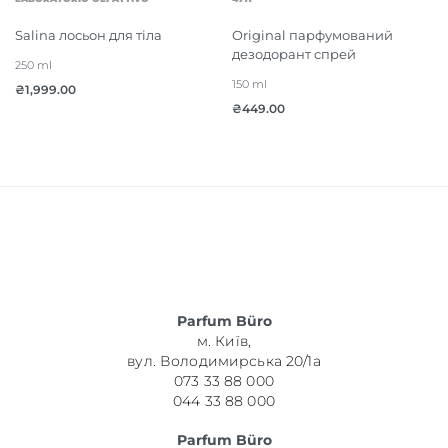
Salina лосьон для тіла
Original парфумований
дезодорант спрей
250 ml
150 ml
₴
1,999.00
₴
449.00
Parfum Büro
м. Київ,
вул. Володимирська 20/1а
073 33 88 000
044 33 88 000
Parfum Büro