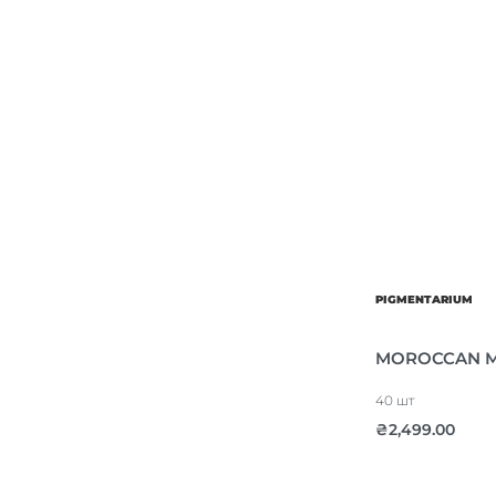
PIGMENTARIUM
MOROCCAN MI
40 шт
₴
2,499.00