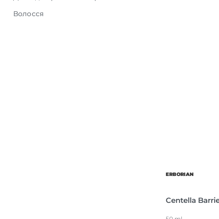
Волосся
Обличчя
Догляд за бородою
Макіяж
Детокс та оздоровлення
Очищення та зняття макіяжу
Основний догляд
Тіло
Дезодоранти та спреї
Очищення
Зволоження
ERBORIAN
Детокс та оздоровлення
Centella Barr
Гоління
50 ml