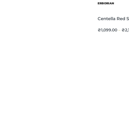
ERBORIAN
Centella Red
Сімейство
₴
1,099.00
₴
2,
–
Ноти
Об’єм