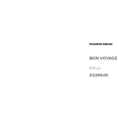
PIGMENTARIUM
BON VOYAGE 
6*10 шт
₴
3,999.00