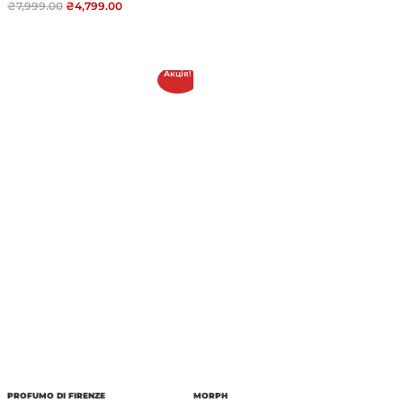
₴
7,999.00
₴
4,799.00
Акція!
PROFUMO DI FIRENZE
MORPH