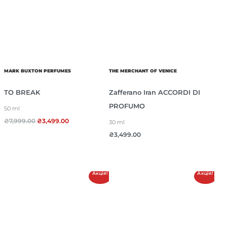
MARK BUXTON PERFUMES
THE MERCHANT OF VENICE
TO BREAK
Zafferano Iran ACCORDI DI
PROFUMO
50 ml
₴
7,999.00
₴
3,499.00
30 ml
₴
3,499.00
Акція!
Акція!