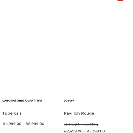
LABORATORIO OLFATTIVO
JOVOY
Tuberosis
Pavillon Rouge
₴
4,999.00
–
₴
8,999.00
₴2,499 - ₴8,999
₴
2,499.00
–
₴
5,399.00