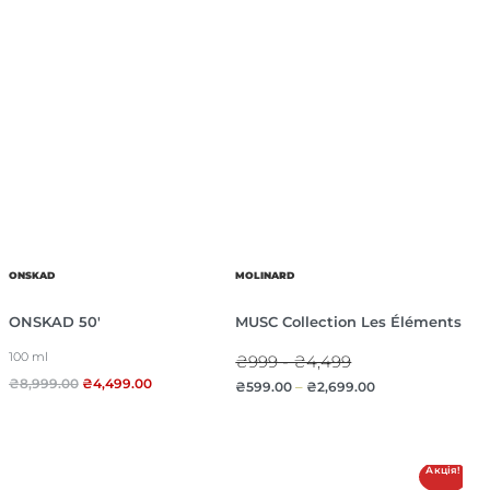
ONSKAD
MOLINARD
ONSKAD 50′
MUSC Collection Les Éléments
100 ml
₴999 - ₴4,499
₴
8,999.00
₴
4,499.00
₴
599.00
–
₴
2,699.00
Акція!