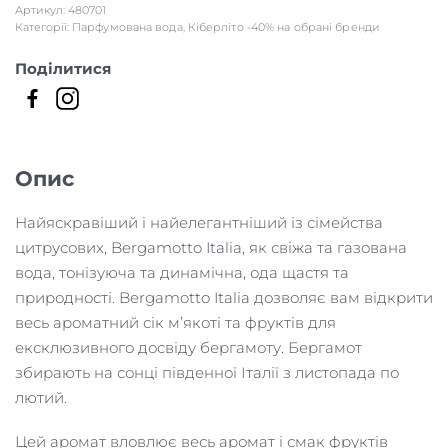
Артикул:
480701
БАЖ
DI
Категорії:
Парфумована вода
,
Кіберліто -40% на обрані бренди
PROFUMO
Поділитися
кількість
Опис
Найяскравіший і найелегантніший із сімейства
цитрусових, Bergamotto Italia, як свіжа та газована
вода, тонізуюча та динамічна, ода щастя та
природності. Bergamotto Italia дозволяє вам відкрити
весь ароматний сік м’якоті та фруктів для
ексклюзивного досвіду бергамоту. Бергамот
збирають на сонці південної Італії з листопада по
лютий.
Цей аромат вловлює весь аромат і смак фруктів