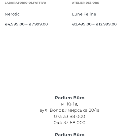
LABORATORIO OLFATTIVO
ATELIER DES ORS
Nerotic
Lune Feline
₴
4,999.00
–
₴
7,999.00
₴
2,499.00
–
₴
12,999.00
Parfum Büro
м. Київ,
вул. Володимирська 20/1а
073 33 88 000
044 33 88 000
Parfum Büro