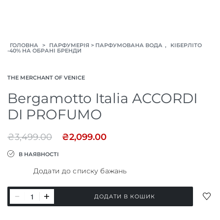
>
>
,
ГОЛОВНА
ПАРФУМЕРІЯ
ПАРФУМОВАНА ВОДА
КІБЕРЛІТО
-40% НА ОБРАНІ БРЕНДИ
THE MERCHANT OF VENICE
Bergamotto Italia ACCORDI
DI PROFUMO
₴
3,499.00
₴
2,099.00
В НАЯВНОСТІ
Додати до списку бажань
Bergamotto
ДОД
ДОДАТИ В КОШИК
Italia
ДО
СПИ
ACCORDI