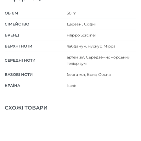
ОБ'ЄМ
50 ml
СІМЕЙСТВО
Деревні
,
Східні
БРЕНД
Filippo Sorcinelli
ВЕРХНІ НОТИ
лабданум
,
мускус
,
Мірра
артемізія
,
Середземноморський
СЕРЕДНІ НОТИ
геліхрізум
БАЗОВІ НОТИ
бергамот
,
Бриз
,
Сосна
КРАЇНА
Італія
СХОЖІ ТОВАРИ