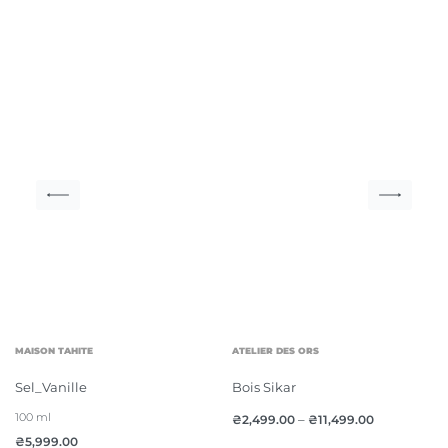
MAISON TAHITE
ATELIER DES ORS
Sel_Vanille
Bois Sikar
100 ml
₴
2,499.00
–
₴
11,499.00
₴
5,999.00