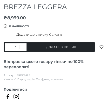
BREZZA LEGGERA
₴
8,999.00
В НАЯВНОСТІ
Додати до списку бажань
BREZZA
ДОД
ДОДАТИ В КОШИК
LEGGERA
ДО
СПИ
кількість
Відправка цього товару тільки по 100%
БАЖ
передоплаті
Артикул:
BREZZALE
Категорії:
Парфумерія
,
Парфуми
,
Новинки
Поділитися