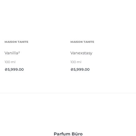
MAISON TAHITE
MAISON TAHITE
Vanilla²
Vanexstasy
100 ml
100 ml
₴
5,999.00
₴
5,999.00
Parfum Büro