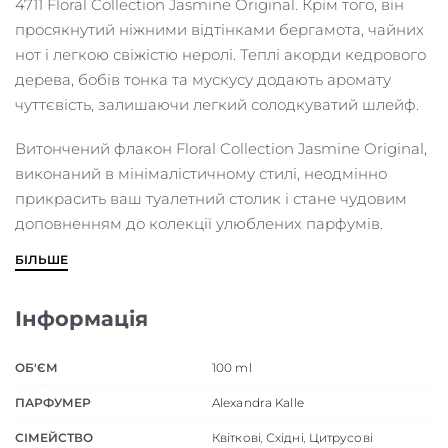
4711 Floral Collection Jasmine Original. Крім того, він
просякнутий ніжними відтінками бергамота, чайних
нот і легкою свіжістю неролі. Теплі акорди кедрового
дерева, бобів тонка та мускусу додають аромату
чуттєвість, залишаючи легкий солодкуватий шлейф.
Витончений флакон Floral Collection Jasmine Original,
виконаний в мінімалістичному стилі, неодмінно
прикрасить ваш туалетний столик і стане чудовим
доповненням до колекції улюблених парфумів.
БІЛЬШЕ
Інформація
ОБ'ЄМ
100 ml
ПАРФУМЕР
Alexandra Kalle
СІМЕЙСТВО
Квіткові
,
Східні
,
Цитрусові