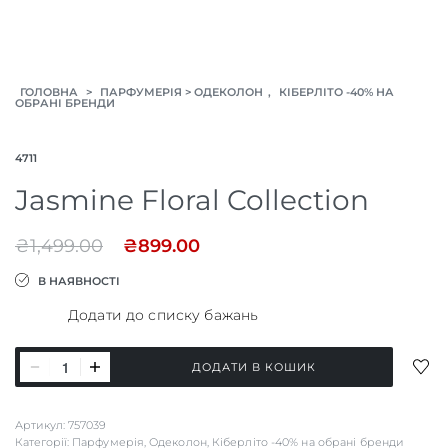
>
>
,
ГОЛОВНА
ПАРФУМЕРІЯ
ОДЕКОЛОН
КІБЕРЛІТО -40% НА
ОБРАНІ БРЕНДИ
4711
Jasmine Floral Collection
₴
1,499.00
₴
899.00
В НАЯВНОСТІ
Додати до списку бажань
Jasmine
ДОД
ДОДАТИ В КОШИК
Floral
ДО
СПИ
Collection
Артикул:
757039
БАЖ
кількість
Категорії:
Парфумерія
,
Одеколон
,
Кіберліто -40% на обрані бренди