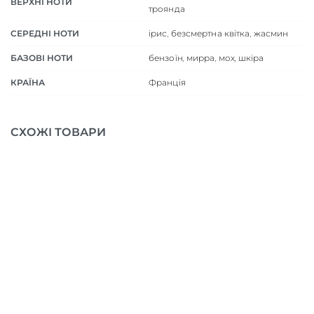
ВЕРХНІ НОТИ
троянда
СЕРЕДНІ НОТИ
ірис
,
безсмертна квітка
,
жасмин
БАЗОВІ НОТИ
бензоїн
,
мирра
,
мох
,
шкіра
КРАЇНА
Франція
СХОЖІ ТОВАРИ