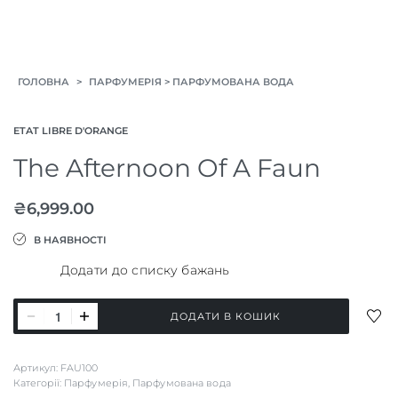
>
>
ГОЛОВНА
ПАРФУМЕРІЯ
ПАРФУМОВАНА ВОДА
ETAT LIBRE D'ORANGE
The Afternoon Of A Faun
₴
6,999.00
В НАЯВНОСТІ
Додати до списку бажань
The
ДОД
ДОДАТИ В КОШИК
Afternoon
ДО
СПИ
Of
Артикул:
FAU100
БАЖ
A
Категорії:
Парфумерія
,
Парфумована вода