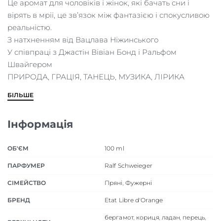
Це аромат для чоловіків і жінок, які бачать сни і
вірять в мрії, це зв’язок між фантазією і спокусливою
реальністю.
З натхненням від Вацлава Ніжинського
У співпраці з Джастін Вівіан Бонд і Ральфом
Швайгером
ПРИРОДА, ГРАЦІЯ, ТАНЕЦЬ, МУЗИКА, ЛІРИКА
БІЛЬШЕ
Інформація
ОБ'ЄМ
100 ml
ПАРФУМЕР
Ralf Schweieger
СІМЕЙСТВО
Пряні
,
Фужерні
БРЕНД
Etat Libre d'Orange
бергамот
,
кориця
,
ладан
,
перець
,