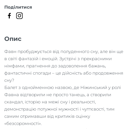
Faun
Поділитися
кількість
Опис
Фавн пробуджується від полуденного сну, але він ще
в світі фантазій і емоцій. Зустрічі з прекрасними
німфами, прагнення до задоволення бажань,
фантастичні спогади – це дійсність або продовження
сну?
Балет з однойменною назвою, де Ніжинський у ролі
Фавна відтворили не просто танець, а створили
скандал, історію на межі сну і реальності,
демонстрацію потужної мужності і чуттєвості, тим
самим отримавши від критиків оцінку
«безсоромності».