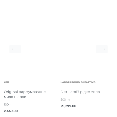
4711
LABORATORIO OLFATTIVO
Original парфумованне
Distillato17 рідке мило
мило тверде
500 ml
100 ml
₴
1,299.00
₴
449.00