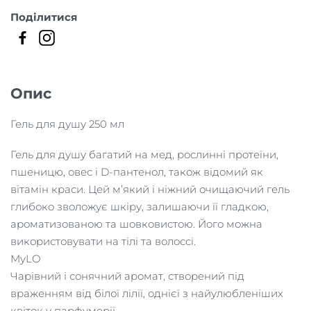
кількість
Поділитися
Опис
Гель для душу 250 мл
Гель для душу багатий на мед, рослинні протеїни,
пшеницю, овес і D-пантенол, також відомий як
вітамін краси. Цей м’який і ніжний очищаючий гель
глибоко зволожує шкіру, залишаючи її гладкою,
ароматизованою та шовковистою. Його можна
використовувати на тілі та волоссі.
MyLO
Чарівний і сонячний аромат, створений під
враженням від білої лілії, однієї з найулюбленіших
квіток у парфумерії.