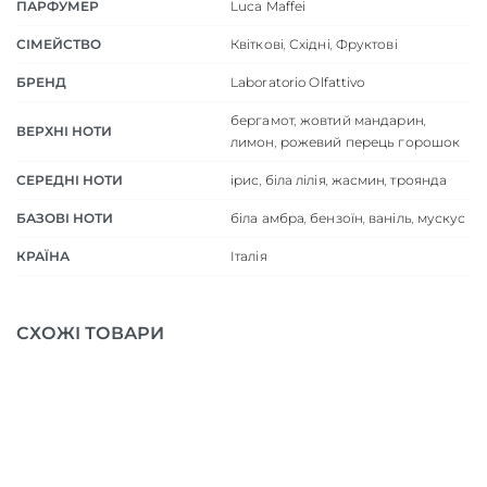
ПАРФУМЕР
Luca Maffei
СІМЕЙСТВО
Квіткові
,
Східні
,
Фруктові
БРЕНД
Laboratorio Olfattivo
бергамот
,
жовтий мандарин
,
ВЕРХНІ НОТИ
лимон
,
рожевий перець горошок
СЕРЕДНІ НОТИ
ірис
,
біла лілія
,
жасмин
,
троянда
БАЗОВІ НОТИ
біла амбра
,
бензоїн
,
ваніль
,
мускус
КРАЇНА
Італія
СХОЖІ ТОВАРИ