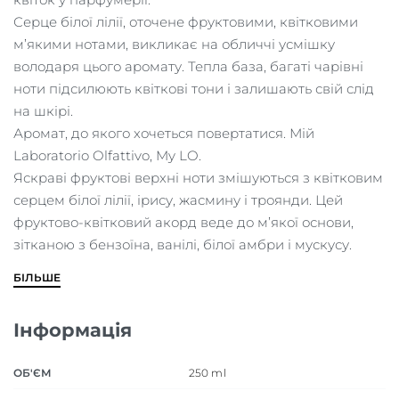
Серце білої лілії, оточене фруктовими, квітковими
м’якими нотами, викликає на обличчі усмішку
володаря цього аромату. Тепла база, багаті чарівні
ноти підсилюють квіткові тони і залишають свій слід
на шкірі.
Аромат, до якого хочеться повертатися. Мій
Laboratorio Olfattivo, My LO.
Яскраві фруктові верхні ноти змішуються з квітковим
серцем білої лілії, ірису, жасмину і троянди. Цей
фруктово-квітковий акорд веде до м’якої основи,
зітканою з бензоїна, ванілі, білої амбри і мускусу.
БІЛЬШЕ
Інформація
ОБ'ЄМ
250 ml