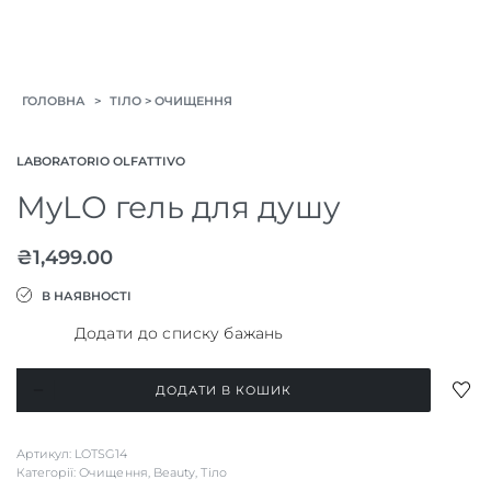
>
>
ГОЛОВНА
ТІЛО
ОЧИЩЕННЯ
LABORATORIO OLFATTIVO
MyLO гель для душу
₴
1,499.00
В НАЯВНОСТІ
Додати до списку бажань
MyLO
ДОД
ДОДАТИ В КОШИК
гель
ДО
СПИ
для
Артикул:
LOTSG14
БАЖ
душу
Категорії:
Очищення
,
Beauty
,
Тіло