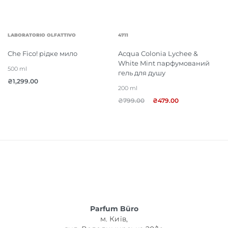
LABORATORIO OLFATTIVO
4711
Che Fico! рідке мило
Acqua Colonia Lychee &
White Mint парфумований
500 ml
гель для душу
₴
1,299.00
200 ml
₴
799.00
₴
479.00
Parfum Büro
м. Київ,