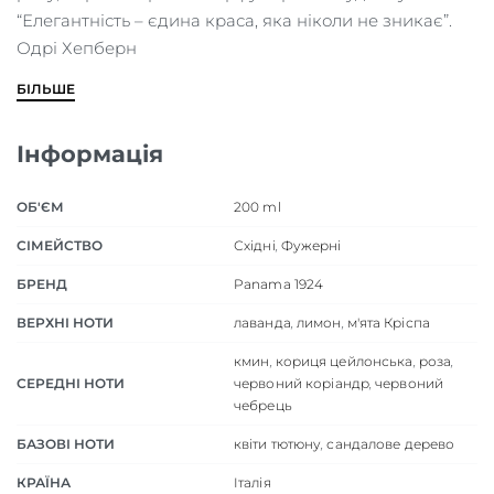
“Елегантність – єдина краса, яка ніколи не зникає”.
Одрі Хепберн
БІЛЬШЕ
Інформація
ОБ'ЄМ
200 ml
СІМЕЙСТВО
Східні
,
Фужерні
БРЕНД
Panama 1924
ВЕРХНІ НОТИ
лаванда
,
лимон
,
м'ята Кріспа
кмин
,
кориця цейлонська
,
роза
,
СЕРЕДНІ НОТИ
червоний коріандр
,
червоний
чебрець
БАЗОВІ НОТИ
квіти тютюну
,
сандалове дерево
КРАЇНА
Італія