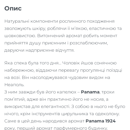
Опис
Натуральні компоненти рослинного походження
зволожують шкіру, роблячи її м’якою, еластичною та
шовковистою. Витончений аромат робить момент
прийняття душу приємним і розслаблюючим,
даруючи надприємне відчуття.
Яка спека була того дня… Чоловік йшов сонячною
набережною, віддаючи перевагу прогулянці поїздці
на возі. Він насолоджувався чудовим видом на
Неаполь.
З ним завжди був його капелюх –
Panama
, трохи
пом’ятий, адже він практично його не носив, а
використав для елегантності. З собою в нього не було
нічого, крім інструментів цирульника та одеколону.
Саме в цей день народився аромат
Panama 1924
року, перший аромат парфумерного будинку.